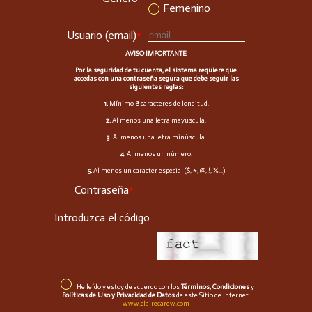
Femenino
Usuario (email)
*
AVISO IMPORTANTE
Por la seguridad de tu cuenta, el sistema requiere que
accedas con una contraseña segura que debe seguir las
siguientes reglas:
1.
Mínimo 8 caracteres de longitud.
2.
Al menos una letra mayúscula.
3.
Al menos una letra minúscula.
4.
Al menos un número.
5.
Al menos un caracter especial ($, #, @, !, %...)
Contraseña
*
Introduzca el código
He leído y estoy de acuerdo con los
Términos, Condiciones
y
Políticas de Uso y Privacidad de Datos
de este Sitio de Internet:
www.clairecarew.com