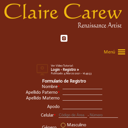
Menú
Ver Vídeo Tutorial:
Login - Registro »
Publicado: 4 Marzo 2021 - 16:49:33
Formulario de Registro
Nombre
*
Apellido Paterno
*
Apellido Materno
Apodo
Celular
*
-
Masculino
Género