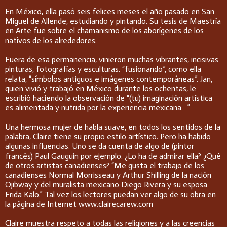
En México, ella pasó seis felices meses el año pasado en San
Miguel de Allende, estudiando y pintando. Su tesis de Maestría
en Arte fue sobre el chamanismo de los aborígenes de los
nativos de los alrededores.
Fuera de esa permanencia, vinieron muchas vibrantes, incisivas
pinturas, fotografías y esculturas. “fusionando”, como ella
relata, “símbolos antiguos e imágenes contemporáneas”. Jan,
quien vivió y trabajó en México durante los ochentas, le
escribió haciendo la observación de “(tu) imaginación artística
es alimentada y nutrida por la experiencia mexicana…”
Una hermosa mujer de habla suave, en todos los sentidos de la
palabra, Claire tiene su propio estilo artístico. Pero ha habido
algunas influencias. Uno se da cuenta de algo de (pintor
francés) Paul Gauguin por ejemplo. ¿Lo ha de admirar ella? ¿Qué
de otros artistas canadienses? “Me gusta el trabajo de los
canadienses Normal Morrisseau y Arthur Shilling de la nación
Ojibway y del muralista mexicano Diego Rivera y su esposa
Frida Kalo.” Tal vez los lectores puedan ver algo de su obra en
la página de Internet www.clairecarew.com
Claire muestra respeto a todas las religiones y a las creencias