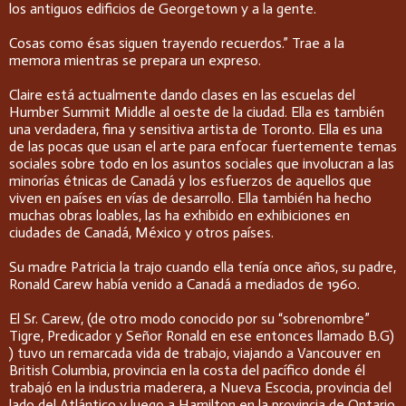
los antiguos edificios de Georgetown y a la gente.
Cosas como ésas siguen trayendo recuerdos.” Trae a la
memora mientras se prepara un expreso.
Claire está actualmente dando clases en las escuelas del
Humber Summit Middle al oeste de la ciudad. Ella es también
una verdadera, fina y sensitiva artista de Toronto. Ella es una
de las pocas que usan el arte para enfocar fuertemente temas
sociales sobre todo en los asuntos sociales que involucran a las
minorías étnicas de Canadá y los esfuerzos de aquellos que
viven en países en vías de desarrollo. Ella también ha hecho
muchas obras loables, las ha exhibido en exhibiciones en
ciudades de Canadá, México y otros países.
Su madre Patricia la trajo cuando ella tenía once años, su padre,
Ronald Carew había venido a Canadá a mediados de 1960.
El Sr. Carew, (de otro modo conocido por su “sobrenombre”
Tigre, Predicador y Señor Ronald en ese entonces llamado B.G)
) tuvo un remarcada vida de trabajo, viajando a Vancouver en
British Columbia, provincia en la costa del pacífico donde él
trabajó en la industria maderera, a Nueva Escocia, provincia del
lado del Atlántico y luego a Hamilton en la provincia de Ontario