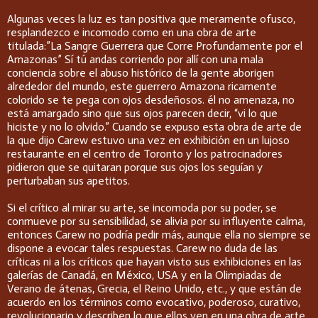
Algunas veces la luz es tan positiva que meramente ofusco,
resplandezco e incomodo como en una obra de arte
titulada:”La Sangre Guerrera que Corre Profundamente por el
Amazonas” Sí tú andas corriendo por allí con una mala
conciencia sobre el abuso histórico de la gente aborigen
alrededor del mundo, este guerrero Amazona ricamente
colorido se te pega con ojos desdeñosos. él no amenaza, no
está amargado sino que sus ojos parecen decir, “vi lo que
hiciste y no lo olvido.” Cuando se expuso esta obra de arte de
la que dijo Carew estuvo una vez en exhibición en un lujoso
restaurante en el centro de Toronto y los patrocinadores
pidieron que se quitaran porque sus ojos los seguían y
perturbaban sus apetitos.
Si el crítico al mirar su arte, se incomoda por su poder, se
conmueve por su sensibilidad, se alivia por su influyente calma,
entonces Carew no podría pedir más, aunque ella no siempre se
dispone a evocar tales respuestas. Carew no duda de las
críticas ni a los críticos que hayan visto sus exhibiciones en las
galerías de Canadá, en México, USA y en la Olimpiadas de
Verano de átenas, Grecia, el Reino Unido, etc., y que están de
acuerdo en los términos como evocativo, poderoso, curativo,
revolucionario y describen lo que ellos ven en una obra de arte