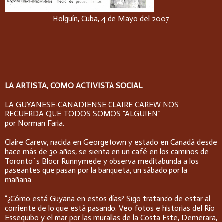
Holguín, Cuba, 4 de Mayo del 2007
LA ARTISTA, COMO ACTIVISTA SOCIAL
LA GUYANESE-CANADIENSE CLAIRE CAREW NOS
RECUERDA QUE TODOS SOMOS “ALGUIEN”
por Norman Faria.
Claire Carew, nacida en Georgetown y estado en Canadá desde
hace más de 30 años, se sienta en un café en los caminos de
Toronto´s Bloor Runnymede y observa meditabunda a los
paseantes que pasan por la banqueta, un sábado por la
mañana
“¿Cómo está Guyana en estos días? Sigo tratando de estar al
corriente de lo que está pasando. Veo fotos e historias del Río
Essequibo y el mar por las murallas de la Costa Este, Demerara,