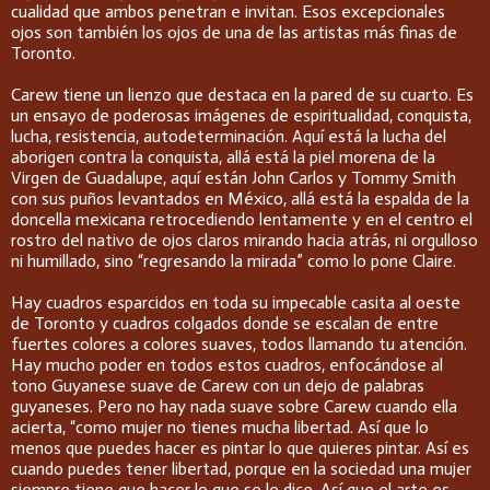
cualidad que ambos penetran e invitan. Esos excepcionales
ojos son también los ojos de una de las artistas más finas de
Toronto.
Carew tiene un lienzo que destaca en la pared de su cuarto. Es
un ensayo de poderosas imágenes de espiritualidad, conquista,
lucha, resistencia, autodeterminación. Aquí está la lucha del
aborigen contra la conquista, allá está la piel morena de la
Virgen de Guadalupe, aquí están John Carlos y Tommy Smith
con sus puños levantados en México, allá está la espalda de la
doncella mexicana retrocediendo lentamente y en el centro el
rostro del nativo de ojos claros mirando hacia atrás, ni orgulloso
ni humillado, sino “regresando la mirada” como lo pone Claire.
Hay cuadros esparcidos en toda su impecable casita al oeste
de Toronto y cuadros colgados donde se escalan de entre
fuertes colores a colores suaves, todos llamando tu atención.
Hay mucho poder en todos estos cuadros, enfocándose al
tono Guyanese suave de Carew con un dejo de palabras
guyaneses. Pero no hay nada suave sobre Carew cuando ella
acierta, “como mujer no tienes mucha libertad. Así que lo
menos que puedes hacer es pintar lo que quieres pintar. Así es
cuando puedes tener libertad, porque en la sociedad una mujer
siempre tiene que hacer lo que se le dice. Así que el arte es